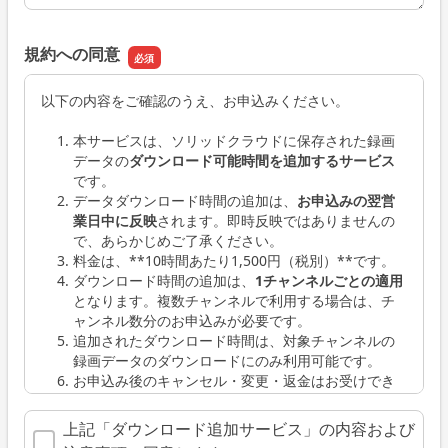
規約への同意
以下の内容をご確認のうえ、お申込みください。
本サービスは、ソリッドクラウドに保存された録画
データの
ダウンロード可能時間を追加するサービス
です。
データダウンロード時間の追加は、
お申込みの翌営
業日中に反映
されます。即時反映ではありませんの
で、あらかじめご了承ください。
料金は、**10時間あたり1,500円（税別）**です。
ダウンロード時間の追加は、
1チャンネルごとの適用
となります。複数チャンネルで利用する場合は、チ
ャンネル数分のお申込みが必要です。
追加されたダウンロード時間は、対象チャンネルの
録画データのダウンロードにのみ利用可能です。
お申込み後のキャンセル・変更・返金はお受けでき
ません。
本サービスの利用には、別途ソリッドクラウドサー
上記「ダウンロード追加サービス」の内容および
ビスの利用契約が必要です。